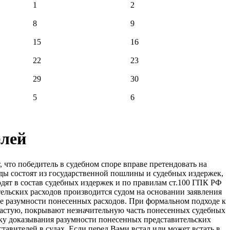
1
2
8
9
15
16
22
23
29
30
5
6
елей
 что победитель в судебном споре вправе претендовать на
ды состоят из государственной пошлины и судебных издержек,
дят в состав судебных издержек и по правилам ст.100 ГПК РФ
ельских расходов производится судом на основании заявления
е разумности понесенных расходов. При формальном подходе к
частую, покрывают незначительную часть понесенных судебных
ку доказывания разумности понесенных представительских
тавителей в судах. Если перед Вами встал или может встать в