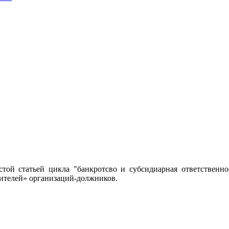
естой статьей цикла "банкротсво и субсидиарная ответстве
дителей» организаций-должников.