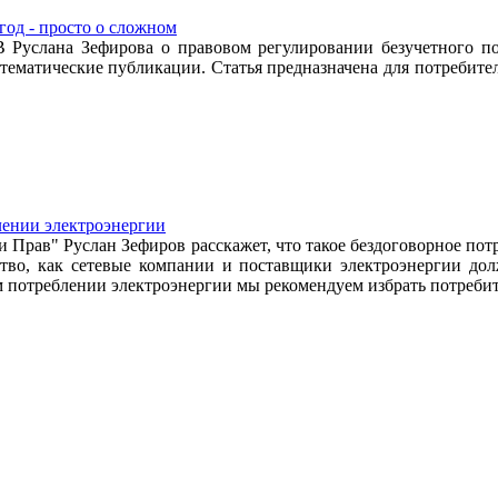
год - просто о сложном
слана Зефирова о правовом регулировании безучетного потр
отематические публикации. Статья предназначена для потребите
лении электроэнергии
 Прав" Руслан Зефиров расскажет, что такое бездоговорное потр
ство, как сетевые компании и поставщики электроэнергии дол
м потреблении электроэнергии мы рекомендуем избрать потреби