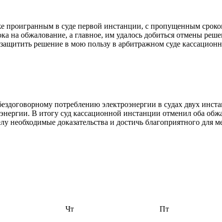
 проигранным в суде первой инстанции, с пропущенным сроком
а на обжалование, а главное, им удалось добиться отмены реш
защитить решение в мою пользу в арбитражном суде кассационн
договорному потреблению электроэнергии в судах двух инстанц
энергии. В итогу суд кассационной инстанции отменил оба обж
лу необходимые доказательства и достичь благоприятного для ме
Чт
Пт