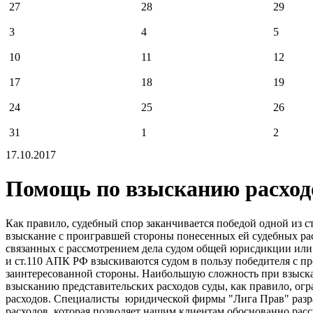
27
28
29
3
4
5
10
11
12
17
18
19
24
25
26
31
1
2
17.10.2017
Помощь по взысканию расходо
Как правило, судебный спор заканчивается победой одной из с
взыскание с проигравшей стороны понесенных ей судебных рас
связанных с рассмотрением дела судом общей юрисдикции или 
и ст.110 АПК РФ взыскиваются судом в пользу победителя с п
заинтересованной стороны. Наибольшую сложность при взыска
взысканию представительских расходов суды, как правило, ог
расходов. Специалисты юридической фирмы "Лига Прав" разр
расходов, которая позволяет нашим клиентам обоснованно расс