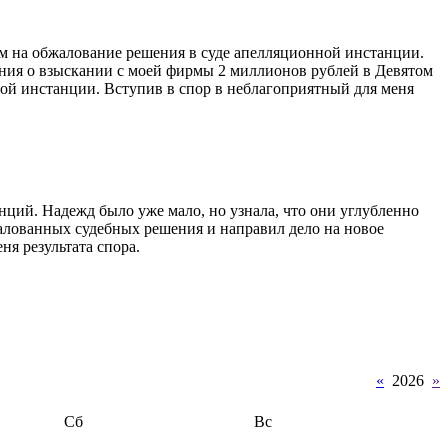
 на обжалование решения в суде апелляционной инстанции.
ения о взыскании с моей фирмы 2 миллионов рублей в Девятом
ой инстанции. Вступив в спор в неблагоприятный для меня
ий. Надежд было уже мало, но узнала, что они углубленно
алованных судебных решения и направил дело на новое
ня результата спора.
«
2026
»
Сб
Вс