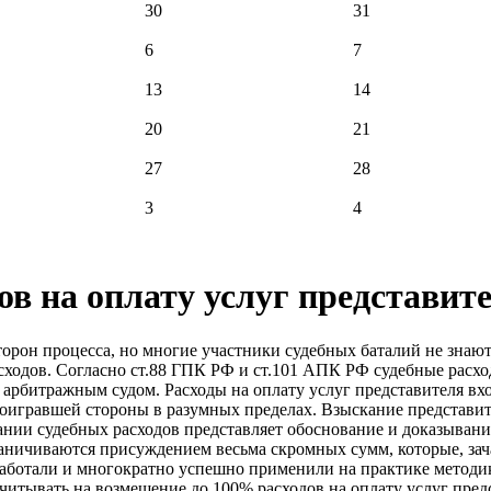
30
31
6
7
13
14
20
21
27
28
3
4
в на оплату услуг представит
торон процесса, но многие участники судебных баталий не знают,
ходов. Согласно ст.88 ГПК РФ и ст.101 АПК РФ судебные расхо
арбитражным судом. Расходы на оплату услуг представителя вхо
роигравшей стороны в разумных пределах. Взыскание представит
нии судебных расходов представляет обоснование и доказывани
раничиваются присуждением весьма скромных сумм, которые, за
аботали и многократно успешно применили на практике методи
читывать на возмещение до 100% расходов на оплату услуг предс