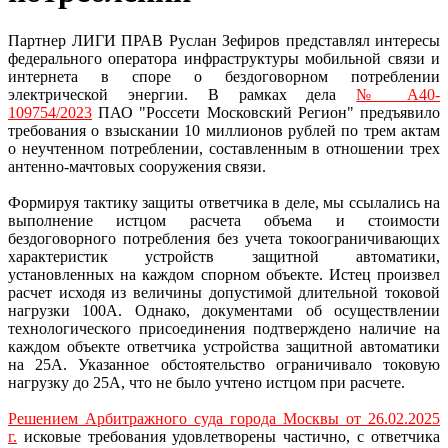
Партнер ЛИГИ ПРАВ Руслан Зефиров представлял интересы
федерального оператора инфраструктуры мобильной связи и
интернета в споре о бездоговорном потреблении
электрической энергии. В рамках дела
№ А40-
109754/2023
ПАО "Россети Московский Регион" предъявило
требования о взыскании 10 миллионов рублей по трем актам
о неучтенном потреблении, составленным в отношении трех
антенно-мачтовых сооружения связи.
Формируя тактику защиты ответчика в деле, мы ссылались на
выполнение истцом расчета объема и стоимости
бездоговорного потребления без учета токоограничивающих
характеристик устройств защитной автоматики,
установленных на каждом спорном объекте. Истец произвел
расчет исходя из величины допустимой длительной токовой
нагрузки 100А. Однако, документами об осуществлении
технологического присоединения подтверждено наличие на
каждом объекте ответчика устройства защитной автоматики
на 25А. Указанное обстоятельство ограничивало токовую
нагрузку до 25А, что не было учтено истцом при расчете.
Решением Арбитражного суда города Москвы от 26.02.2025
г.
исковые требования удовлетворены частично, с ответчика