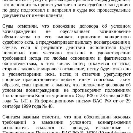
что исполнитель принял участие во всех судебных заседаниях
по делу, подготовил и направил в суды все процессуальные
документы от имени клиента.
Суды отметили, что положение договора об условном
вознаграждении не обуславливает возникновение
обязательства по его выплате принятием конкретного
судебного акта, а предусматривает выплату вознаграждения в
случае, если в результате действий исполнителя будет
полностью или частично отказано в удовлетворении
требований истца по любым основаниям и фактическим
обстоятельствам, в том числе: истец откажется от иска,
стороны заключат мировое соглашение, истцу будет отказано
в удовлетворении иска, истец и ответчик урегулируют
спорные правоотношения любым иным способом. Таким
образом, суды пришли к выводу, что положение договора об
условном вознаграждении не противоречит положениям
Постановления Конституционного Суда РФ от 23 января 2007
года № 1-П и Информационному письму ВАС РФ от от 29
сентября 1999 года № 48.
Считаем важным отметить, что при обосновании исковых
требований о взыскании условного вознаграждения
исполнитель ссылался на доводы, изложенные в
Постановлении Президиума ВАС РФ № 16291/10 от 4 февраля