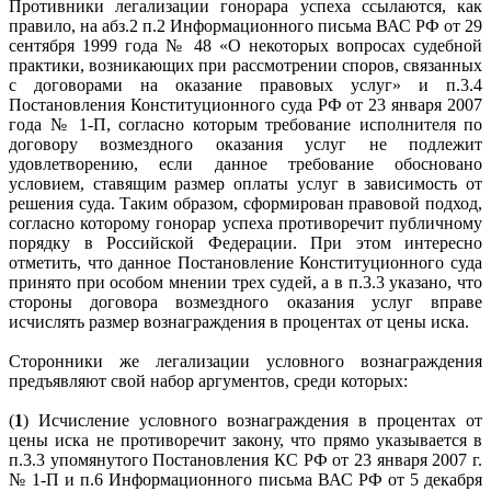
Противники легализации гонорара успеха ссылаются, как
правило, на абз.2 п.2 Информационного письма ВАС РФ от 29
сентября 1999 года № 48 «О некоторых вопросах судебной
практики, возникающих при рассмотрении споров, связанных
с договорами на оказание правовых услуг» и п.3.4
Постановления Конституционного суда РФ от 23 января 2007
года № 1-П, согласно которым требование исполнителя по
договору возмездного оказания услуг не подлежит
удовлетворению, если данное требование обосновано
условием, ставящим размер оплаты услуг в зависимость от
решения суда. Таким образом, сформирован правовой подход,
согласно которому гонорар успеха противоречит публичному
порядку в Российской Федерации. При этом интересно
отметить, что данное Постановление Конституционного суда
принято при особом мнении трех судей, а в п.3.3 указано, что
стороны договора возмездного оказания услуг вправе
исчислять размер вознаграждения в процентах от цены иска.
Сторонники же легализации условного вознаграждения
предъявляют свой набор аргументов, среди которых:
(
1
) Исчисление условного вознаграждения в процентах от
цены иска не противоречит закону, что прямо указывается в
п.3.3 упомянутого Постановления КС РФ от 23 января 2007 г.
№ 1-П и п.6 Информационного письма ВАС РФ от 5 декабря