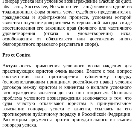
Гонорар успеха или условное вознаграждение (Pactum de quota
litis – лат., Success fee, No win no fee – анг.) является одной из
традиционных форм оплаты услуг судебного представителя в
гражданском и арбитражном процессе, условием которой
является получение доверителем материальной выгоды в виде
восстановления его законных прав (полного или частичного
удовлетворения (отказа в удовлетворении) иска;
освобождения от обязательств или достижения иного
благоприятного правового результата в споре).
Pro et Contra
Актуальность применения условного вознаграждения для
практикующих юристов очень высока. Вместе с тем, вопрос
соответствия или противоречия публичному порядку
(основополагающим принципам российского права) условия
договора между юристом и клиентом о выплате условного
вознаграждения является до сих пор открытым. Основная
проблема условного вознаграждения заключается в том, что
суды зачастую отказывают юристам в принудительном
взыскании гонорара успеха с клиента, ссылаясь на его
противоречие публичному порядку в Российской Федерации.
Рассмотрим аргументы против принудительного взыскания
гонорара успеха.