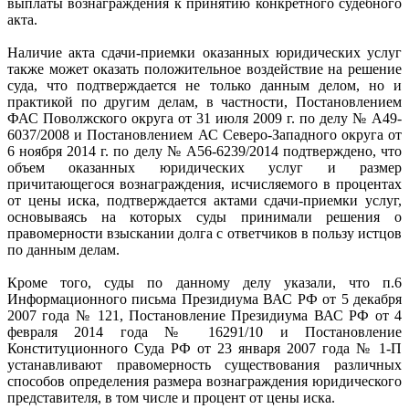
выплаты вознаграждения к принятию конкретного судебного
акта.
Наличие акта сдачи-приемки оказанных юридических услуг
также может оказать положительное воздействие на решение
суда, что подтверждается не только данным делом, но и
практикой по другим делам, в частности, Постановлением
ФАС Поволжского округа от 31 июля 2009 г. по делу № А49-
6037/2008 и Постановлением АС Северо-Западного округа от
6 ноября 2014 г. по делу № А56-6239/2014 подтверждено, что
объем оказанных юридических услуг и размер
причитающегося вознаграждения, исчисляемого в процентах
от цены иска, подтверждается актами сдачи-приемки услуг,
основываясь на которых суды принимали решения о
правомерности взыскании долга с ответчиков в пользу истцов
по данным делам.
Кроме того, суды по данному делу указали, что п.6
Информационного письма Президиума ВАС РФ от 5 декабря
2007 года № 121, Постановление Президиума ВАС РФ от 4
февраля 2014 года № 16291/10 и Постановление
Конституционного Суда РФ от 23 января 2007 года № 1-П
устанавливают правомерность существования различных
способов определения размера вознаграждения юридического
представителя, в том числе и процент от цены иска.