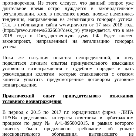
противоречива. Из этого следует, что данный вопрос уже
длительное время остро нуждается в законодательном
регулировании, хотя, в последнее время, похоже наметилась
тенденция, направленная на легализацию гонорара успеха.
Так, в публикации сайта www.pravo.ru от 17 мая 2018 года
(https://pravo.ru/news/202668/?desk_tv) утверждается, что в мае
2018 года в Государственную думу РФ будет внесен
законопроект, направленный на легализацию гонорара
успеха.
Пока же ситуация остается неопределенной, я хочу
поделиться личным опытом принудительного взыскания
условного вознаграждения в судебном порядке и дать
рекомендации коллегам, которые сталкиваются с отказом
клиента уплатить предусмотренное договором условное
вознаграждение.
Практический опыт принудительного взыскания
условного вознаграждения
В период с 2015 по 2017 г.г. юридическая фирма «ЛИГА
ПРАВ» представляла интересы ответчика в арбитражном
процессе по делу № А41-89500/2015, в рамках которого
клиенту было предъявлено требование об уплате
неосновательного обогащения, вытекающего из